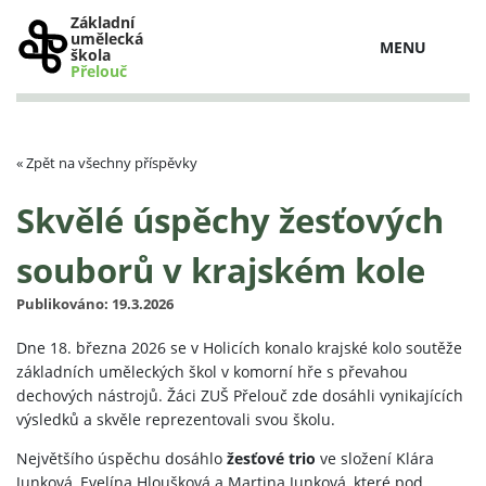
Základní
umělecká
MENU
škola
Přelouč
« Zpět na všechny příspěvky
Skvělé úspěchy žesťových
souborů v krajském kole
Publikováno: 19.3.2026
Dne 18. března 2026 se v Holicích konalo krajské kolo soutěže
základních uměleckých škol v komorní hře s převahou
dechových nástrojů. Žáci ZUŠ Přelouč zde dosáhli vynikajících
výsledků a skvěle reprezentovali svou školu.
Největšího úspěchu dosáhlo
žesťové trio
ve složení Klára
Junková, Evelína Hloušková a Martina Junková, které pod