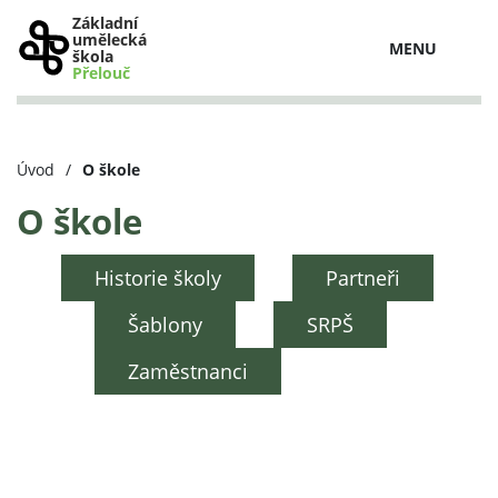
Základní
umělecká
MENU
škola
Přelouč
Úvod
/
O škole
O škole
Historie školy
Partneři
Šablony
SRPŠ
Zaměstnanci