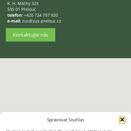
K. H. Máchy 325
535 01 Přelouč
telefon:
+420 724 797 920
e-mail:
zus@zus-prelouc.cz
Kontaktujte nás
Spravovat Souhlas