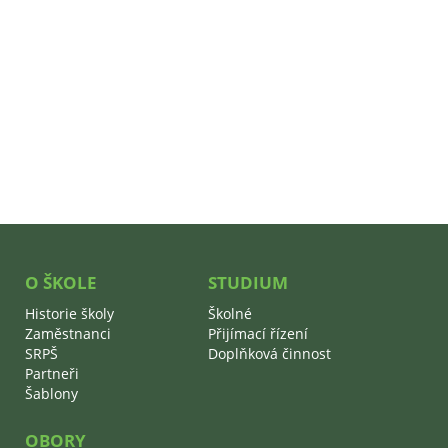
O ŠKOLE
STUDIUM
Historie školy
Školné
Zaměstnanci
Přijímací řízení
SRPŠ
Doplňková činnost
Partneři
Šablony
OBORY