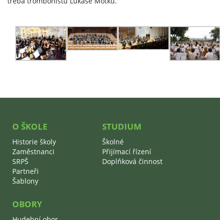
třeba trombonistu Lukáše Moťku.
O ŠKOLE
STUDIUM
Historie školy
Školné
Zaměstnanci
Přijímací řízení
SRPŠ
Doplňková činnost
Partneři
Šablony
OBORY
Hudební obor