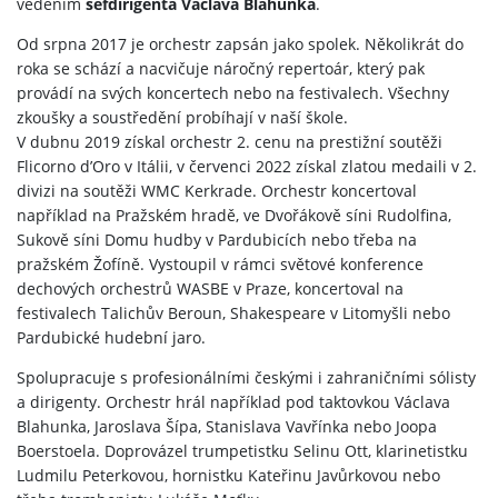
vedením
šéfdirigenta Václava Blahunka
.
Od srpna 2017 je orchestr zapsán jako spolek. Několikrát do
roka se schází a nacvičuje náročný repertoár, který pak
provádí na svých koncertech nebo na festivalech. Všechny
zkoušky a soustředění probíhají v naší škole.
V dubnu 2019 získal orchestr 2. cenu na prestižní soutěži
Flicorno d’Oro v Itálii, v červenci 2022 získal zlatou medaili v 2.
divizi na soutěži WMC Kerkrade. Orchestr koncertoval
například na Pražském hradě, ve Dvořákově síni Rudolfina,
Sukově síni Domu hudby v Pardubicích nebo třeba na
pražském Žofíně. Vystoupil v rámci světové konference
dechových orchestrů WASBE v Praze, koncertoval na
festivalech Talichův Beroun, Shakespeare v Litomyšli nebo
Pardubické hudební jaro.
Spolupracuje s profesionálními českými i zahraničními sólisty
a dirigenty. Orchestr hrál například pod taktovkou Václava
Blahunka, Jaroslava Šípa, Stanislava Vavřínka nebo Joopa
Boerstoela. Doprovázel trumpetistku Selinu Ott, klarinetistku
Ludmilu Peterkovou, hornistku Kateřinu Javůrkovou nebo