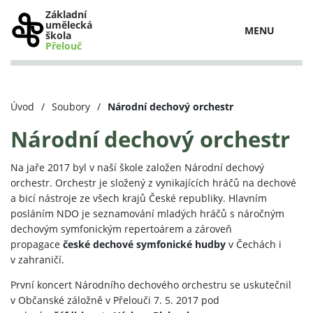
Základní
umělecká
MENU
škola
Přelouč
Úvod
/
Soubory
/
Národní dechový orchestr
Národní dechový orchestr
Na jaře 2017 byl v naší škole založen Národní dechový
orchestr. Orchestr je složený z vynikajících hráčů na dechové
a bicí nástroje ze všech krajů České republiky. Hlavním
posláním NDO je seznamování mladých hráčů s náročným
dechovým symfonickým repertoárem a zároveň
propagace
české dechové symfonické hudby
v Čechách i
v zahraničí.
První koncert Národního dechového orchestru se uskutečnil
v Občanské záložně v Přelouči 7. 5. 2017 pod