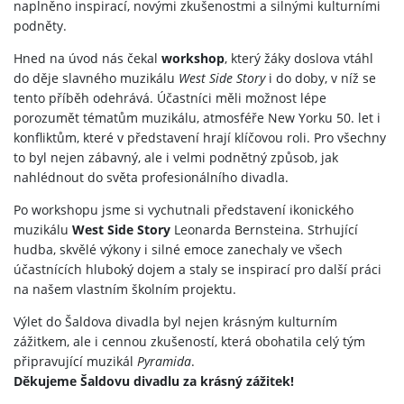
naplněno inspirací, novými zkušenostmi a silnými kulturními
podněty.
Hned na úvod nás čekal
workshop
, který žáky doslova vtáhl
do děje slavného muzikálu
West Side Story
i do doby, v níž se
tento příběh odehrává. Účastníci měli možnost lépe
porozumět tématům muzikálu, atmosféře New Yorku 50. let i
konfliktům, které v představení hrají klíčovou roli. Pro všechny
to byl nejen zábavný, ale i velmi podnětný způsob, jak
nahlédnout do světa profesionálního divadla.
Po workshopu jsme si vychutnali představení ikonického
muzikálu
West Side Story
Leonarda Bernsteina. Strhující
hudba, skvělé výkony i silné emoce zanechaly ve všech
účastnících hluboký dojem a staly se inspirací pro další práci
na našem vlastním školním projektu.
Výlet do Šaldova divadla byl nejen krásným kulturním
zážitkem, ale i cennou zkušeností, která obohatila celý tým
připravující muzikál
Pyramida
.
Děkujeme Šaldovu divadlu za krásný zážitek!