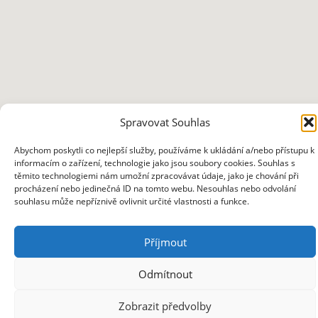
Spravovat Souhlas
Abychom poskytli co nejlepší služby, používáme k ukládání a/nebo přístupu k
informacím o zařízení, technologie jako jsou soubory cookies. Souhlas s
těmito technologiemi nám umožní zpracovávat údaje, jako je chování při
procházení nebo jedinečná ID na tomto webu. Nesouhlas nebo odvolání
souhlasu může nepříznivě ovlivnit určité vlastnosti a funkce.
Copyright ©
2026 ZUŠ Přelouč
Příjmout
Odmítnout
Zobrazit předvolby