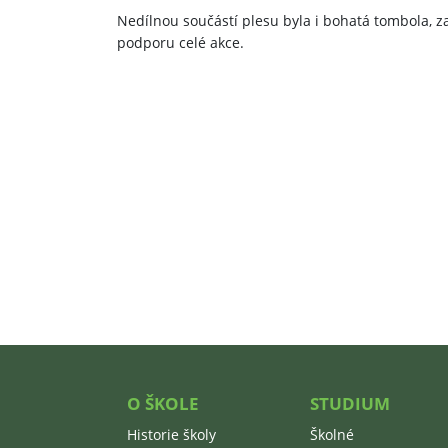
Nedílnou součástí plesu byla i bohatá tombola, z
podporu celé akce.
O ŠKOLE
STUDIUM
Historie školy
Školné