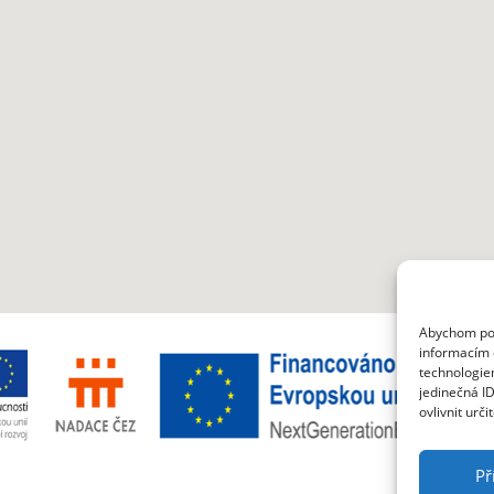
Abychom posk
informacím o
technologie
jedinečná I
ovlivnit urči
Př