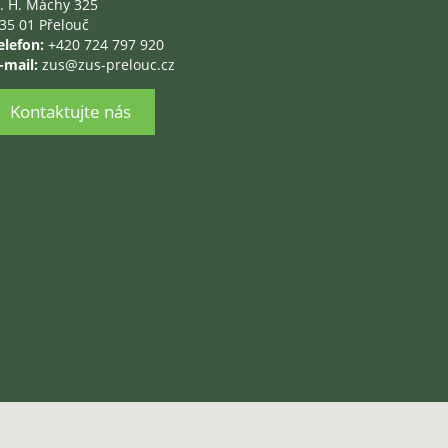
. H. Máchy 325
35 01 Přelouč
elefon:
+420 724 797 920
-mail:
zus@zus-prelouc.cz
Kontaktujte nás