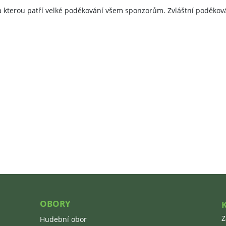
a kterou patří velké poděkování všem sponzorům. Zvláštní poděkován
OBORY
Z
Hudební obor