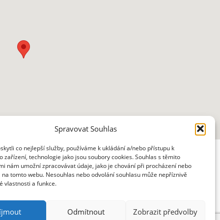
Spravovat Souhlas
ytli co nejlepší služby, používáme k ukládání a/nebo přístupu k
 zařízení, technologie jako jsou soubory cookies. Souhlas s těmito
mi nám umožní zpracovávat údaje, jako je chování při procházení nebo
D na tomto webu. Nesouhlas nebo odvolání souhlasu může nepříznivě
té vlastnosti a funkce.
íjmout
Odmítnout
Zobrazit předvolby