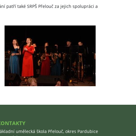
í patří také SRPŠ Přelouč za jejich spolupráci a
KONTAKTY
ákladní umělecká škola Přelouč, okres Pardubice