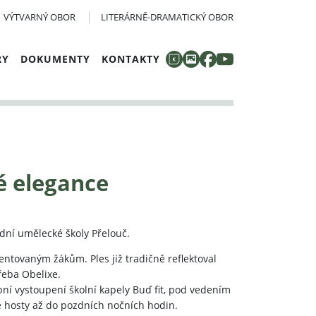
VÝTVARNÝ OBOR
LITERÁRNĚ-DRAMATICKÝ OBOR
RY
DOKUMENTY
KONTAKTY
é elegance
adní umělecké školy Přelouč.
lentovaným žákům. Ples již tradičně reflektoval
řeba Obelixe.
ní vystoupení školní kapely Buď fit, pod vedením
é hosty až do pozdních nočních hodin.