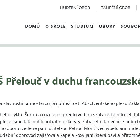
HUDEBNÍ OBOR
TANEČNÍ OBOR
DOMŮ
O ŠKOLE
STUDIUM
OBORY
SOUBO
Š Přelouč v duchu francouzsk
a slavnostní atmosférou při příležitosti Absolventského plesu Zákl
hého cyklu. Šerpu a růži letos předlo vedení školy celkem třiceti ta
a plese jsme tak mohli potkat mušketýry, kabaretní tanečnice nebo t
ho oboru, vedené paní učitelkou Petrou Mori. Nechybělo ani hudeb
udební doprovod zajišťovala kapela Foxy Jam, která bavila přítomn