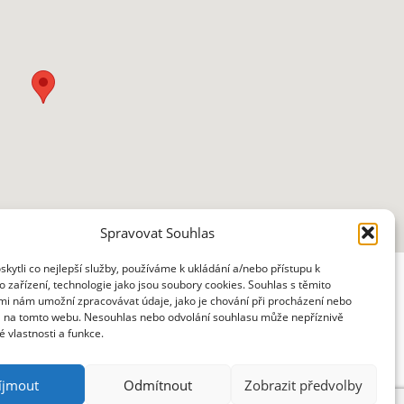
Spravovat Souhlas
ytli co nejlepší služby, používáme k ukládání a/nebo přístupu k
 zařízení, technologie jako jsou soubory cookies. Souhlas s těmito
mi nám umožní zpracovávat údaje, jako je chování při procházení nebo
D na tomto webu. Nesouhlas nebo odvolání souhlasu může nepříznivě
té vlastnosti a funkce.
íjmout
Odmítnout
Zobrazit předvolby