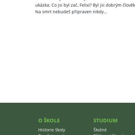
ukázka: Co jsi byl zač, Felixi? Byl jsi dobrým člov
Na smrt nebudeš připraven nikdy…
O ŠKOLE
STUDIUM
Historie školy
Školné