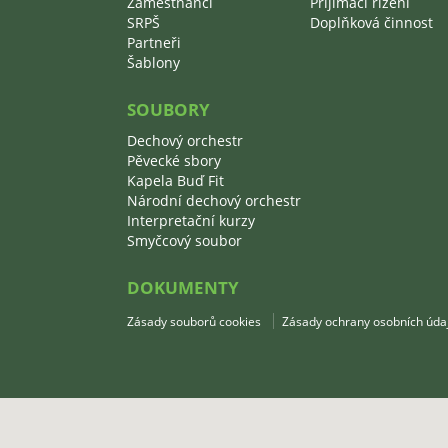
Zaměstnanci
Přijímací řízení
SRPŠ
Doplňková činnost
Partneři
Šablony
SOUBORY
Dechový orchestr
Pěvecké sbory
Kapela Buď Fit
Národní dechový orchestr
Interpretační kurzy
Smyčcový soubor
DOKUMENTY
Zásady souborů cookies
Zásady ochrany osobních úda