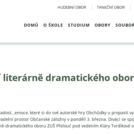
HUDEBNÍ OBOR
TANEČNÍ OBOR
DOMŮ
O ŠKOLE
STUDIUM
OBORY
SOUBO
 literárně dramatického obo
a, radost…emoce, které si do své autorské hry Obchůdky u propasti 
adelní prostor Občanské záložny v pondělí 3. března. Diváci se spol
erárně-dramatického oboru ZUŠ Přelouč pod vedením Kláry Tvrdíkové o