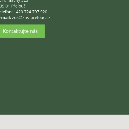
. H. Máchy 325
35 01 Přelouč
elefon:
+420 724 797 920
-mail:
zus@zus-prelouc.cz
Kontaktujte nás