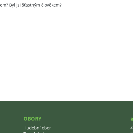
ěkem? Byl jsi šťastným člověkem?
OBORY
Z
Hudební obor