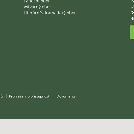
K
Taneční obor
5
Výtvarný obor
t
Literárně-dramatický obor
e
jů
Prohlášení o přístupnosti
Dokumenty