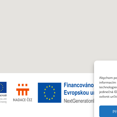
Abychom posk
informacím o
technologie
jedinečná I
ovlivnit urči
Př